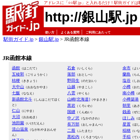
アドレスに「○○駅.jp」と入れるだけ！駅街ガイド
http://銀山駅.jp
｜
｜
使い方
よくある質問
ご利用にあたって
駅街ガイド.jp
>
銀山駅.jp
> JR函館本線
JR函館本線
函館
石倉
余市
（はこだて）
（いしくら）
（よい
五稜郭
落部
蘭島
（ごりょうかく）
（おとしべ）
（らん
桔梗
野田生
塩谷
（ききょう）
（のだおい）
（しお
大中山
山越
小樽
（おおなかやま）
（やまこし）
（おた
七飯
八雲
南小樽
（ななえ）
（やくも）
（
新函館北斗
山崎[北海道]
小樽築港
（しんはこだてほく
（やまさき）
と）
黒岩
朝里
（くろいわ）
（あさ
仁山
（にやま）
国縫
銭函
（くんぬい）
（ぜに
大沼
（おおぬま）
中ノ沢
ほしみ
（なかのさわ）
（
池田園
（いけだえん）
長万部
星置
（おしゃまんべ）
（ほし
流山温泉
（ながれやまおんせ
二股
稲穂
（ふたまた）
（いな
ん）
黒松内
手稲
（くろまつない）
（てい