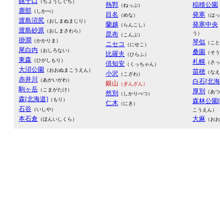
銚子口
（ちょうしぐち）
熱郛
稲積公園
（ねっぷ）
鹿部
（しかべ）
目名
発寒
（めな）
（はっ
渡島沼尻
（おしまぬまじり）
蘭越
発寒中央
（らんこし）
渡島砂原
（おしまさわら）
昆布
う）
（こんぶ）
掛澗
（かかりま）
琴似
（こと
ニセコ
（にせこ）
尾白内
（おしろない）
桑園
（そう
比羅夫
（ひらふ）
東森
（ひがしもり）
札幌
（さっ
倶知安
（くっちゃん）
大沼公園
（おおぬまこうえん）
苗穂
（なえ
小沢
（こざわ）
赤井川
（あかいがわ）
白石[北海
銀山
（ぎんざん）
駒ヶ岳
（こまがたけ）
厚別
（あつ
然別
（しかりべつ）
森[北海道]
（もり）
森林公園[
仁木
（にき）
石谷
（いしや）
こうえん）
本石倉
大麻
（ほんいしくら）
（おお